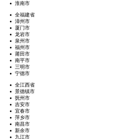
淮南市
全福建省
漳州市
厦门市
龙岩市
泉州市
福州市
莆田市
南平市
三明市
宁德市
全江西省
景德镇市
抚州市
吉安市
宜春市
萍乡市
南昌市
新余市
九江市