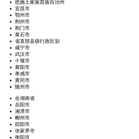
恩施土家族苗族自治州
宜昌市
鄂州市
荆州市
荆门市
黄石市
省直辖县级行政区划
咸宁市
武汉市
十堰市
襄阳市
孝感市
黄冈市
随州市
全湖南省
岳阳市
湘潭市
郴州市
邵阳市
张家界市
衡阳市