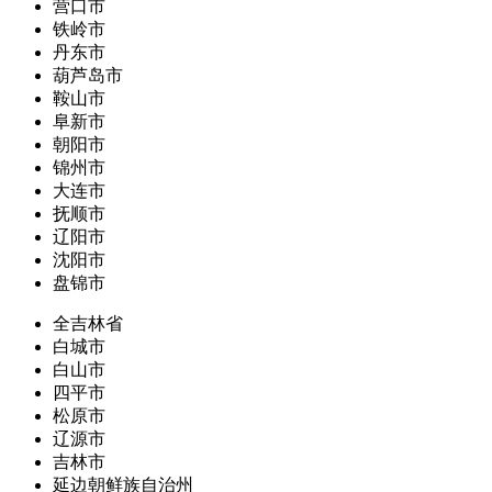
营口市
铁岭市
丹东市
葫芦岛市
鞍山市
阜新市
朝阳市
锦州市
大连市
抚顺市
辽阳市
沈阳市
盘锦市
全吉林省
白城市
白山市
四平市
松原市
辽源市
吉林市
延边朝鲜族自治州