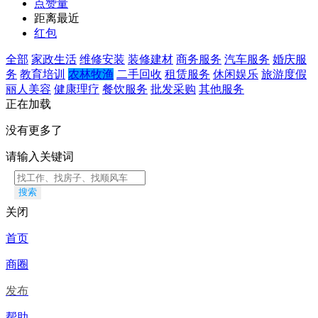
点赞量
距离最近
红包
全部
家政生活
维修安装
装修建材
商务服务
汽车服务
婚庆服
务
教育培训
农林牧渔
二手回收
租赁服务
休闲娱乐
旅游度假
丽人美容
健康理疗
餐饮服务
批发采购
其他服务
正在加载
没有更多了
请输入关键词
搜索
关闭
首页
商圈
发布
帮助