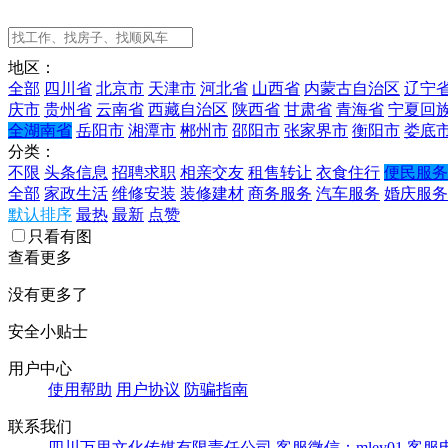
地区：
全部
四川省
北京市
天津市
河北省
山西省
内蒙古自治区
辽宁
庆市
贵州省
云南省
西藏自治区
陕西省
甘肃省
青海省
宁夏回
全湖南省
岳阳市
湘潭市
郴州市
邵阳市
张家界市
衡阳市
娄底
分类：
不限
头条信息
招聘求职
相亲交友
租售转让
衣食住行
便民服务
全部
家政生活
维修安装
装修建材
商务服务
汽车服务
婚庆服务
默认排序
最热
最新
点赞
只看有图
查看更多
没有更多了
安全小贴士
用户中心
使用帮助
用户协议
防骗指南
联系我们
四川万里文化传媒有限责任公司
客服微信：mley01
客服电