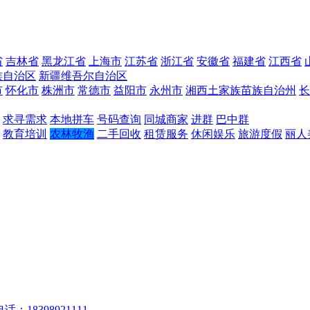
省
吉林省
黑龙江省
上海市
江苏省
浙江省
安徽省
福建省
江西省
族自治区
新疆维吾尔自治区
市
怀化市
株洲市
常德市
益阳市
永州市
湘西土家族苗族自治州
长
求寻需求
本地拼车
号码查询
同城商家
进群
巴中群
教育培训
农林牧渔
二手回收
租赁服务
休闲娱乐
旅游度假
丽人
话：18398921111