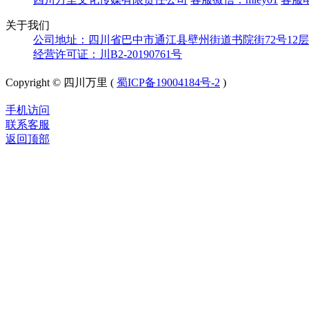
关于我们
公司地址：四川省巴中市通江县壁州街道书院街72号12层
经营许可证：川B2-20190761号
Copyright © 四川万里 (
蜀ICP备19004184号-2
)
手机访问
联系客服
返回顶部