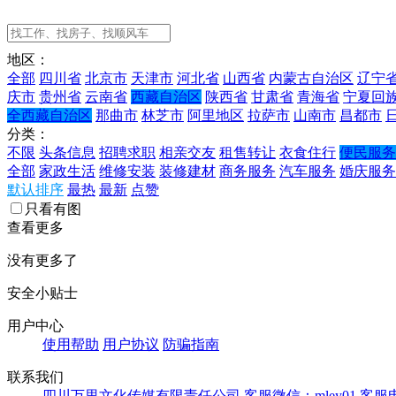
地区：
全部
四川省
北京市
天津市
河北省
山西省
内蒙古自治区
辽宁
庆市
贵州省
云南省
西藏自治区
陕西省
甘肃省
青海省
宁夏回
全西藏自治区
那曲市
林芝市
阿里地区
拉萨市
山南市
昌都市
分类：
不限
头条信息
招聘求职
相亲交友
租售转让
衣食住行
便民服务
全部
家政生活
维修安装
装修建材
商务服务
汽车服务
婚庆服务
默认排序
最热
最新
点赞
只看有图
查看更多
没有更多了
安全小贴士
用户中心
使用帮助
用户协议
防骗指南
联系我们
四川万里文化传媒有限责任公司
客服微信：mley01
客服电