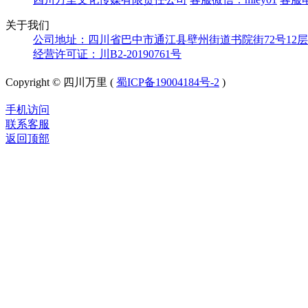
关于我们
公司地址：四川省巴中市通江县壁州街道书院街72号12层
经营许可证：川B2-20190761号
Copyright © 四川万里 (
蜀ICP备19004184号-2
)
手机访问
联系客服
返回顶部