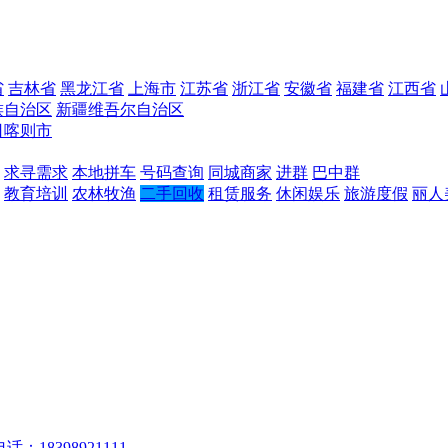
省
吉林省
黑龙江省
上海市
江苏省
浙江省
安徽省
福建省
江西省
族自治区
新疆维吾尔自治区
日喀则市
求寻需求
本地拼车
号码查询
同城商家
进群
巴中群
教育培训
农林牧渔
二手回收
租赁服务
休闲娱乐
旅游度假
丽人
话：18398921111