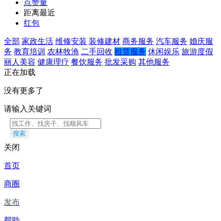
点赞量
距离最近
红包
全部
家政生活
维修安装
装修建材
商务服务
汽车服务
婚庆服
务
教育培训
农林牧渔
二手回收
租赁服务
休闲娱乐
旅游度假
丽人美容
健康理疗
餐饮服务
批发采购
其他服务
正在加载
没有更多了
请输入关键词
搜索
关闭
首页
商圈
发布
帮助