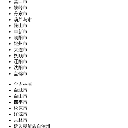
营口市
铁岭市
丹东市
葫芦岛市
鞍山市
阜新市
朝阳市
锦州市
大连市
抚顺市
辽阳市
沈阳市
盘锦市
全吉林省
白城市
白山市
四平市
松原市
辽源市
吉林市
延边朝鲜族自治州