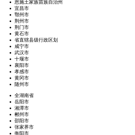
恩施土家族苗族自治州
宜昌市
鄂州市
荆州市
荆门市
黄石市
省直辖县级行政区划
咸宁市
武汉市
十堰市
襄阳市
孝感市
黄冈市
随州市
全湖南省
岳阳市
湘潭市
郴州市
邵阳市
张家界市
衡阳市