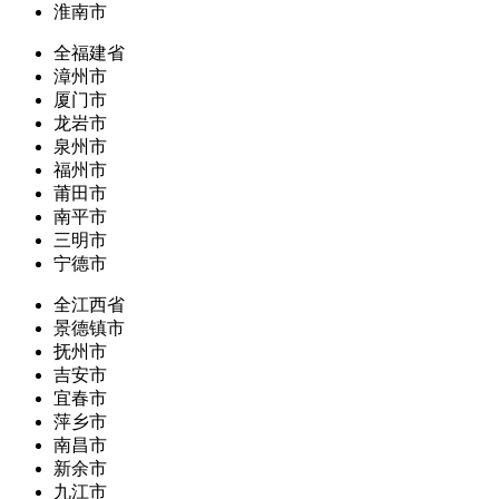
淮南市
全福建省
漳州市
厦门市
龙岩市
泉州市
福州市
莆田市
南平市
三明市
宁德市
全江西省
景德镇市
抚州市
吉安市
宜春市
萍乡市
南昌市
新余市
九江市