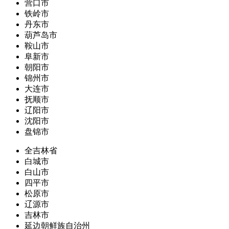
营口市
铁岭市
丹东市
葫芦岛市
鞍山市
阜新市
朝阳市
锦州市
大连市
抚顺市
辽阳市
沈阳市
盘锦市
全吉林省
白城市
白山市
四平市
松原市
辽源市
吉林市
延边朝鲜族自治州