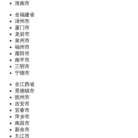
淮南市
全福建省
漳州市
厦门市
龙岩市
泉州市
福州市
莆田市
南平市
三明市
宁德市
全江西省
景德镇市
抚州市
吉安市
宜春市
萍乡市
南昌市
新余市
九江市