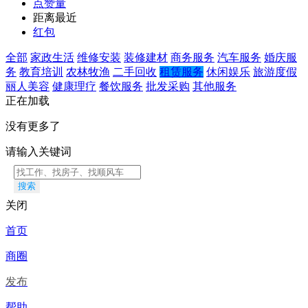
点赞量
距离最近
红包
全部
家政生活
维修安装
装修建材
商务服务
汽车服务
婚庆服
务
教育培训
农林牧渔
二手回收
租赁服务
休闲娱乐
旅游度假
丽人美容
健康理疗
餐饮服务
批发采购
其他服务
正在加载
没有更多了
请输入关键词
搜索
关闭
首页
商圈
发布
帮助