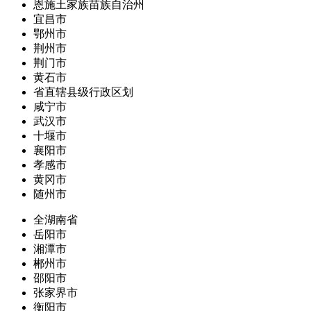
恩施土家族苗族自治州
宜昌市
鄂州市
荆州市
荆门市
黄石市
省直辖县级行政区划
咸宁市
武汉市
十堰市
襄阳市
孝感市
黄冈市
随州市
全湖南省
岳阳市
湘潭市
郴州市
邵阳市
张家界市
衡阳市