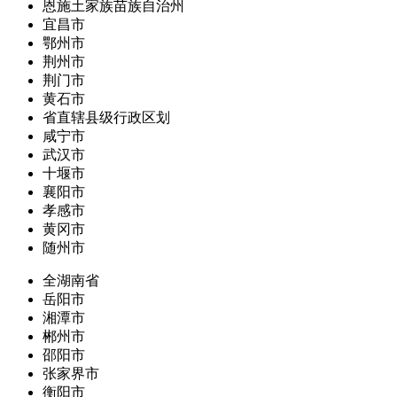
恩施土家族苗族自治州
宜昌市
鄂州市
荆州市
荆门市
黄石市
省直辖县级行政区划
咸宁市
武汉市
十堰市
襄阳市
孝感市
黄冈市
随州市
全湖南省
岳阳市
湘潭市
郴州市
邵阳市
张家界市
衡阳市