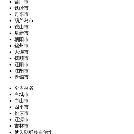
营口市
铁岭市
丹东市
葫芦岛市
鞍山市
阜新市
朝阳市
锦州市
大连市
抚顺市
辽阳市
沈阳市
盘锦市
全吉林省
白城市
白山市
四平市
松原市
辽源市
吉林市
延边朝鲜族自治州