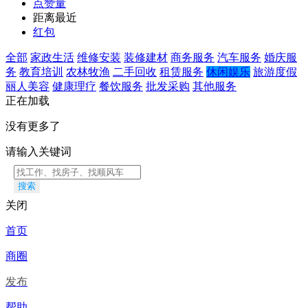
点赞量
距离最近
红包
全部
家政生活
维修安装
装修建材
商务服务
汽车服务
婚庆服
务
教育培训
农林牧渔
二手回收
租赁服务
休闲娱乐
旅游度假
丽人美容
健康理疗
餐饮服务
批发采购
其他服务
正在加载
没有更多了
请输入关键词
搜索
关闭
首页
商圈
发布
帮助