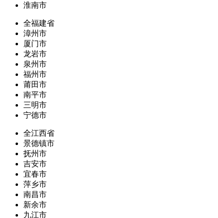
淮南市
全福建省
漳州市
厦门市
龙岩市
泉州市
福州市
莆田市
南平市
三明市
宁德市
全江西省
景德镇市
抚州市
吉安市
宜春市
萍乡市
南昌市
新余市
九江市