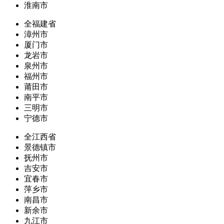
淮南市
全福建省
漳州市
厦门市
龙岩市
泉州市
福州市
莆田市
南平市
三明市
宁德市
全江西省
景德镇市
抚州市
吉安市
宜春市
萍乡市
南昌市
新余市
九江市