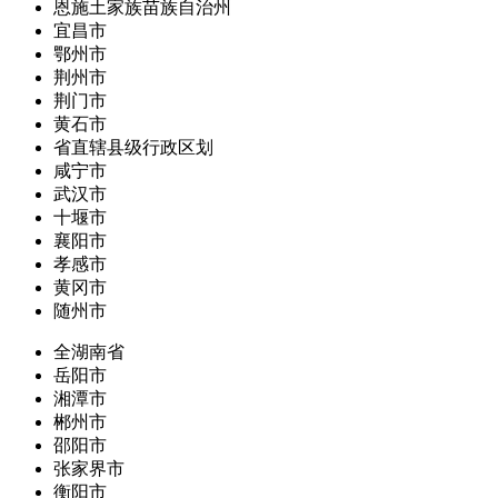
恩施土家族苗族自治州
宜昌市
鄂州市
荆州市
荆门市
黄石市
省直辖县级行政区划
咸宁市
武汉市
十堰市
襄阳市
孝感市
黄冈市
随州市
全湖南省
岳阳市
湘潭市
郴州市
邵阳市
张家界市
衡阳市