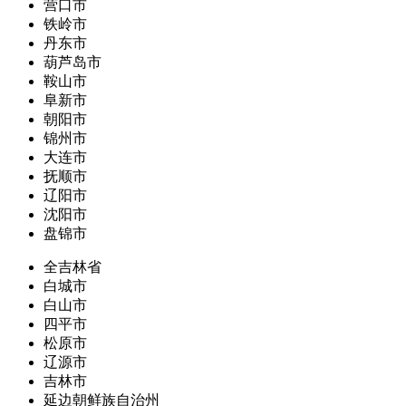
营口市
铁岭市
丹东市
葫芦岛市
鞍山市
阜新市
朝阳市
锦州市
大连市
抚顺市
辽阳市
沈阳市
盘锦市
全吉林省
白城市
白山市
四平市
松原市
辽源市
吉林市
延边朝鲜族自治州