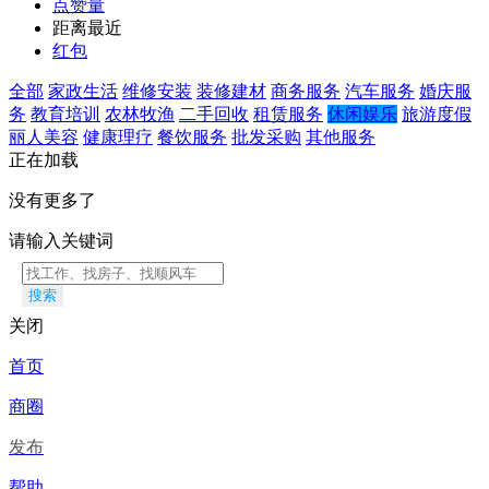
点赞量
距离最近
红包
全部
家政生活
维修安装
装修建材
商务服务
汽车服务
婚庆服
务
教育培训
农林牧渔
二手回收
租赁服务
休闲娱乐
旅游度假
丽人美容
健康理疗
餐饮服务
批发采购
其他服务
正在加载
没有更多了
请输入关键词
搜索
关闭
首页
商圈
发布
帮助