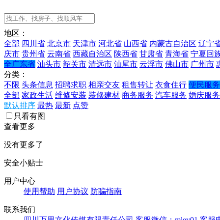
地区：
全部
四川省
北京市
天津市
河北省
山西省
内蒙古自治区
辽宁
庆市
贵州省
云南省
西藏自治区
陕西省
甘肃省
青海省
宁夏回
全广东省
汕头市
韶关市
清远市
汕尾市
云浮市
佛山市
广州市
分类：
不限
头条信息
招聘求职
相亲交友
租售转让
衣食住行
便民服务
全部
家政生活
维修安装
装修建材
商务服务
汽车服务
婚庆服务
默认排序
最热
最新
点赞
只看有图
查看更多
没有更多了
安全小贴士
用户中心
使用帮助
用户协议
防骗指南
联系我们
四川万里文化传媒有限责任公司
客服微信：mley01
客服电