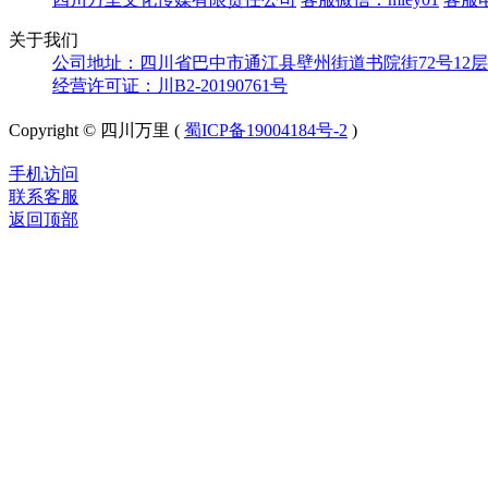
关于我们
公司地址：四川省巴中市通江县壁州街道书院街72号12层
经营许可证：川B2-20190761号
Copyright © 四川万里 (
蜀ICP备19004184号-2
)
手机访问
联系客服
返回顶部