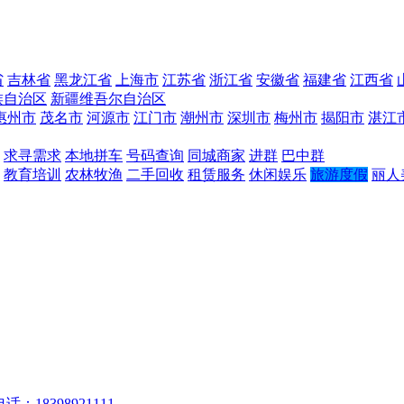
省
吉林省
黑龙江省
上海市
江苏省
浙江省
安徽省
福建省
江西省
族自治区
新疆维吾尔自治区
惠州市
茂名市
河源市
江门市
潮州市
深圳市
梅州市
揭阳市
湛江
求寻需求
本地拼车
号码查询
同城商家
进群
巴中群
教育培训
农林牧渔
二手回收
租赁服务
休闲娱乐
旅游度假
丽人
话：18398921111