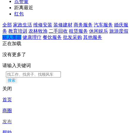
点赞量
距离最近
红包
全部
家政生活
维修安装
装修建材
商务服务
汽车服务
婚庆服
务
教育培训
农林牧渔
二手回收
租赁服务
休闲娱乐
旅游度假
丽人美容
健康理疗
餐饮服务
批发采购
其他服务
正在加载
没有更多了
请输入关键词
搜索
关闭
首页
商圈
发布
帮助