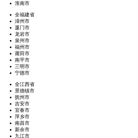
淮南市
全福建省
漳州市
厦门市
龙岩市
泉州市
福州市
莆田市
南平市
三明市
宁德市
全江西省
景德镇市
抚州市
吉安市
宜春市
萍乡市
南昌市
新余市
九江市