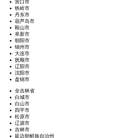
营口市
铁岭市
丹东市
葫芦岛市
鞍山市
阜新市
朝阳市
锦州市
大连市
抚顺市
辽阳市
沈阳市
盘锦市
全吉林省
白城市
白山市
四平市
松原市
辽源市
吉林市
延边朝鲜族自治州