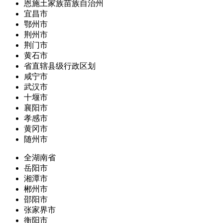
恩施土家族苗族自治州
宜昌市
鄂州市
荆州市
荆门市
黄石市
省直辖县级行政区划
咸宁市
武汉市
十堰市
襄阳市
孝感市
黄冈市
随州市
全湖南省
岳阳市
湘潭市
郴州市
邵阳市
张家界市
衡阳市