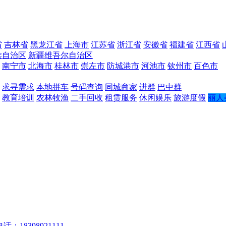
省
吉林省
黑龙江省
上海市
江苏省
浙江省
安徽省
福建省
江西省
族自治区
新疆维吾尔自治区
南宁市
北海市
桂林市
崇左市
防城港市
河池市
钦州市
百色市
求寻需求
本地拼车
号码查询
同城商家
进群
巴中群
教育培训
农林牧渔
二手回收
租赁服务
休闲娱乐
旅游度假
丽人
话：18398921111