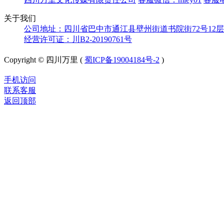
关于我们
公司地址：四川省巴中市通江县壁州街道书院街72号12层
经营许可证：川B2-20190761号
Copyright © 四川万里 (
蜀ICP备19004184号-2
)
手机访问
联系客服
返回顶部