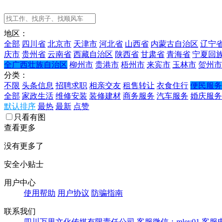
地区：
全部
四川省
北京市
天津市
河北省
山西省
内蒙古自治区
辽宁
庆市
贵州省
云南省
西藏自治区
陕西省
甘肃省
青海省
宁夏回
全广西壮族自治区
柳州市
贵港市
梧州市
来宾市
玉林市
贺州市
分类：
不限
头条信息
招聘求职
相亲交友
租售转让
衣食住行
便民服务
全部
家政生活
维修安装
装修建材
商务服务
汽车服务
婚庆服务
默认排序
最热
最新
点赞
只看有图
查看更多
没有更多了
安全小贴士
用户中心
使用帮助
用户协议
防骗指南
联系我们
四川万里文化传媒有限责任公司
客服微信：mley01
客服电