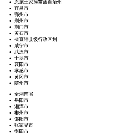
恩施土家族苗族自治州
宜昌市
鄂州市
荆州市
荆门市
黄石市
省直辖县级行政区划
咸宁市
武汉市
十堰市
襄阳市
孝感市
黄冈市
随州市
全湖南省
岳阳市
湘潭市
郴州市
邵阳市
张家界市
衡阳市