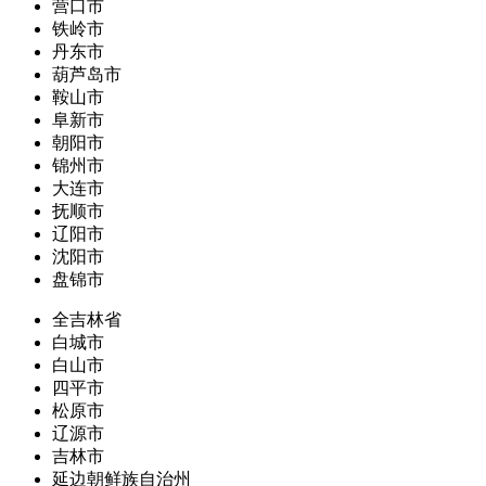
营口市
铁岭市
丹东市
葫芦岛市
鞍山市
阜新市
朝阳市
锦州市
大连市
抚顺市
辽阳市
沈阳市
盘锦市
全吉林省
白城市
白山市
四平市
松原市
辽源市
吉林市
延边朝鲜族自治州