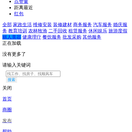
点赞量
距离最近
红包
全部
家政生活
维修安装
装修建材
商务服务
汽车服务
婚庆服
务
教育培训
农林牧渔
二手回收
租赁服务
休闲娱乐
旅游度假
丽人美容
健康理疗
餐饮服务
批发采购
其他服务
正在加载
没有更多了
请输入关键词
搜索
关闭
首页
商圈
发布
帮助