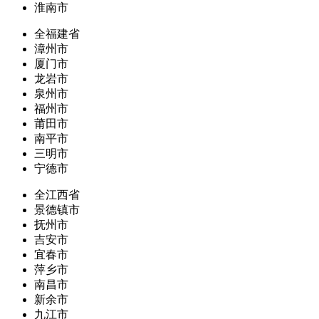
淮南市
全福建省
漳州市
厦门市
龙岩市
泉州市
福州市
莆田市
南平市
三明市
宁德市
全江西省
景德镇市
抚州市
吉安市
宜春市
萍乡市
南昌市
新余市
九江市