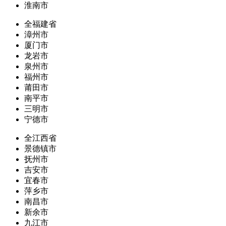
淮南市
全福建省
漳州市
厦门市
龙岩市
泉州市
福州市
莆田市
南平市
三明市
宁德市
全江西省
景德镇市
抚州市
吉安市
宜春市
萍乡市
南昌市
新余市
九江市