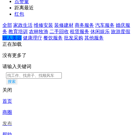
点赞量
距离最近
红包
全部
家政生活
维修安装
装修建材
商务服务
汽车服务
婚庆服
务
教育培训
农林牧渔
二手回收
租赁服务
休闲娱乐
旅游度假
丽人美容
健康理疗
餐饮服务
批发采购
其他服务
正在加载
没有更多了
请输入关键词
搜索
关闭
首页
商圈
发布
帮助