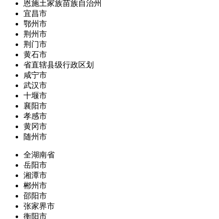
恩施土家族苗族自治州
宜昌市
鄂州市
荆州市
荆门市
黄石市
省直辖县级行政区划
咸宁市
武汉市
十堰市
襄阳市
孝感市
黄冈市
随州市
全湖南省
岳阳市
湘潭市
郴州市
邵阳市
张家界市
衡阳市