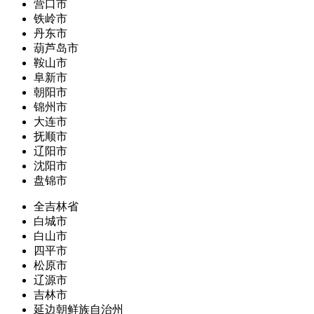
营口市
铁岭市
丹东市
葫芦岛市
鞍山市
阜新市
朝阳市
锦州市
大连市
抚顺市
辽阳市
沈阳市
盘锦市
全吉林省
白城市
白山市
四平市
松原市
辽源市
吉林市
延边朝鲜族自治州