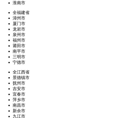
淮南市
全福建省
漳州市
厦门市
龙岩市
泉州市
福州市
莆田市
南平市
三明市
宁德市
全江西省
景德镇市
抚州市
吉安市
宜春市
萍乡市
南昌市
新余市
九江市