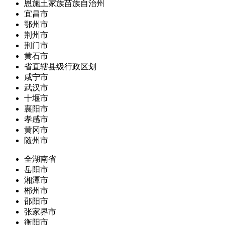
恩施土家族苗族自治州
宜昌市
鄂州市
荆州市
荆门市
黄石市
省直辖县级行政区划
咸宁市
武汉市
十堰市
襄阳市
孝感市
黄冈市
随州市
全湖南省
岳阳市
湘潭市
郴州市
邵阳市
张家界市
衡阳市