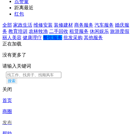
点赞量
距离最近
红包
全部
家政生活
维修安装
装修建材
商务服务
汽车服务
婚庆服
务
教育培训
农林牧渔
二手回收
租赁服务
休闲娱乐
旅游度假
丽人美容
健康理疗
餐饮服务
批发采购
其他服务
正在加载
没有更多了
请输入关键词
搜索
关闭
首页
商圈
发布
帮助