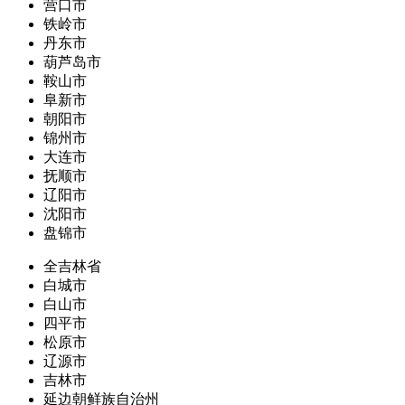
营口市
铁岭市
丹东市
葫芦岛市
鞍山市
阜新市
朝阳市
锦州市
大连市
抚顺市
辽阳市
沈阳市
盘锦市
全吉林省
白城市
白山市
四平市
松原市
辽源市
吉林市
延边朝鲜族自治州