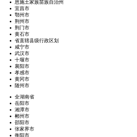
恩施土家族苗族自治州
宜昌市
鄂州市
荆州市
荆门市
黄石市
省直辖县级行政区划
咸宁市
武汉市
十堰市
襄阳市
孝感市
黄冈市
随州市
全湖南省
岳阳市
湘潭市
郴州市
邵阳市
张家界市
衡阳市