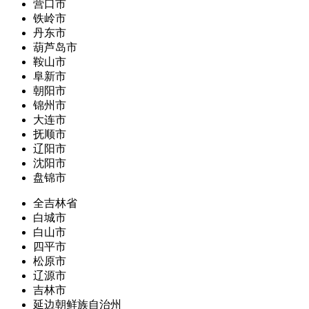
营口市
铁岭市
丹东市
葫芦岛市
鞍山市
阜新市
朝阳市
锦州市
大连市
抚顺市
辽阳市
沈阳市
盘锦市
全吉林省
白城市
白山市
四平市
松原市
辽源市
吉林市
延边朝鲜族自治州