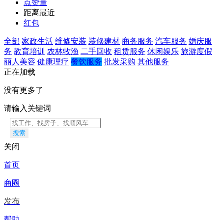
点赞量
距离最近
红包
全部
家政生活
维修安装
装修建材
商务服务
汽车服务
婚庆服
务
教育培训
农林牧渔
二手回收
租赁服务
休闲娱乐
旅游度假
丽人美容
健康理疗
餐饮服务
批发采购
其他服务
正在加载
没有更多了
请输入关键词
搜索
关闭
首页
商圈
发布
帮助