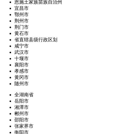
恩施土家族苗族自治州
宜昌市
鄂州市
荆州市
荆门市
黄石市
省直辖县级行政区划
咸宁市
武汉市
十堰市
襄阳市
孝感市
黄冈市
随州市
全湖南省
岳阳市
湘潭市
郴州市
邵阳市
张家界市
衡阳市