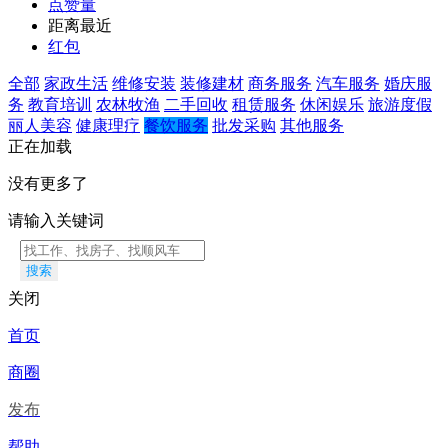
点赞量
距离最近
红包
全部
家政生活
维修安装
装修建材
商务服务
汽车服务
婚庆服
务
教育培训
农林牧渔
二手回收
租赁服务
休闲娱乐
旅游度假
丽人美容
健康理疗
餐饮服务
批发采购
其他服务
正在加载
没有更多了
请输入关键词
搜索
关闭
首页
商圈
发布
帮助