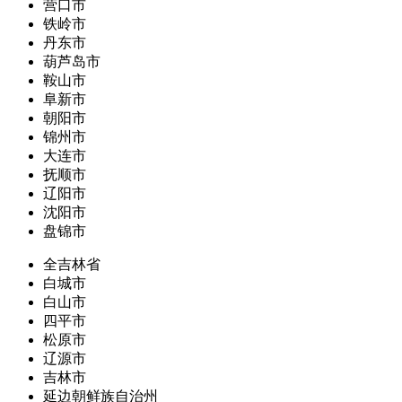
营口市
铁岭市
丹东市
葫芦岛市
鞍山市
阜新市
朝阳市
锦州市
大连市
抚顺市
辽阳市
沈阳市
盘锦市
全吉林省
白城市
白山市
四平市
松原市
辽源市
吉林市
延边朝鲜族自治州