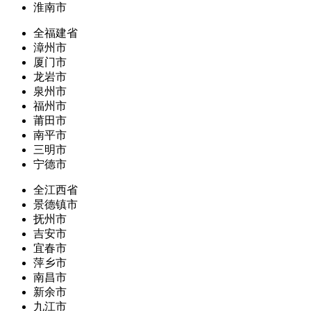
淮南市
全福建省
漳州市
厦门市
龙岩市
泉州市
福州市
莆田市
南平市
三明市
宁德市
全江西省
景德镇市
抚州市
吉安市
宜春市
萍乡市
南昌市
新余市
九江市