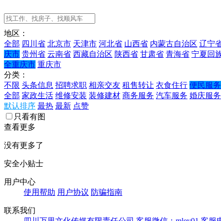
地区：
全部
四川省
北京市
天津市
河北省
山西省
内蒙古自治区
辽宁
庆市
贵州省
云南省
西藏自治区
陕西省
甘肃省
青海省
宁夏回
全重庆市
重庆市
分类：
不限
头条信息
招聘求职
相亲交友
租售转让
衣食住行
便民服务
全部
家政生活
维修安装
装修建材
商务服务
汽车服务
婚庆服务
默认排序
最热
最新
点赞
只看有图
查看更多
没有更多了
安全小贴士
用户中心
使用帮助
用户协议
防骗指南
联系我们
四川万里文化传媒有限责任公司
客服微信：mley01
客服电