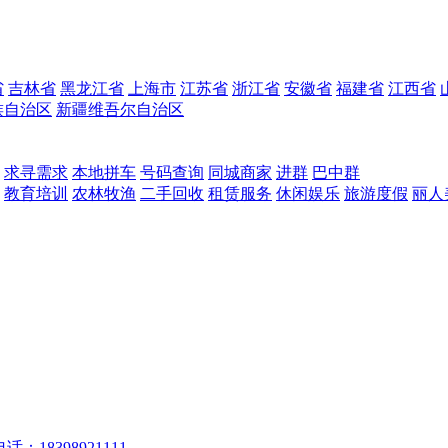
省
吉林省
黑龙江省
上海市
江苏省
浙江省
安徽省
福建省
江西省
族自治区
新疆维吾尔自治区
求寻需求
本地拼车
号码查询
同城商家
进群
巴中群
教育培训
农林牧渔
二手回收
租赁服务
休闲娱乐
旅游度假
丽人
话：18398921111