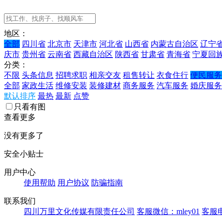
地区：
全部
四川省
北京市
天津市
河北省
山西省
内蒙古自治区
辽宁
庆市
贵州省
云南省
西藏自治区
陕西省
甘肃省
青海省
宁夏回
分类：
不限
头条信息
招聘求职
相亲交友
租售转让
衣食住行
便民服务
全部
家政生活
维修安装
装修建材
商务服务
汽车服务
婚庆服务
默认排序
最热
最新
点赞
只看有图
查看更多
没有更多了
安全小贴士
用户中心
使用帮助
用户协议
防骗指南
联系我们
四川万里文化传媒有限责任公司
客服微信：mley01
客服电