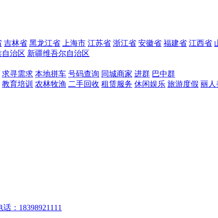
省
吉林省
黑龙江省
上海市
江苏省
浙江省
安徽省
福建省
江西省
族自治区
新疆维吾尔自治区
求寻需求
本地拼车
号码查询
同城商家
进群
巴中群
教育培训
农林牧渔
二手回收
租赁服务
休闲娱乐
旅游度假
丽人
话：18398921111