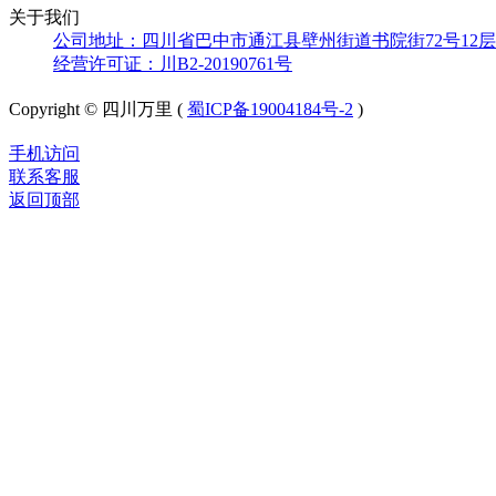
关于我们
公司地址：四川省巴中市通江县壁州街道书院街72号12层
经营许可证：川B2-20190761号
Copyright © 四川万里 (
蜀ICP备19004184号-2
)
手机访问
联系客服
返回顶部