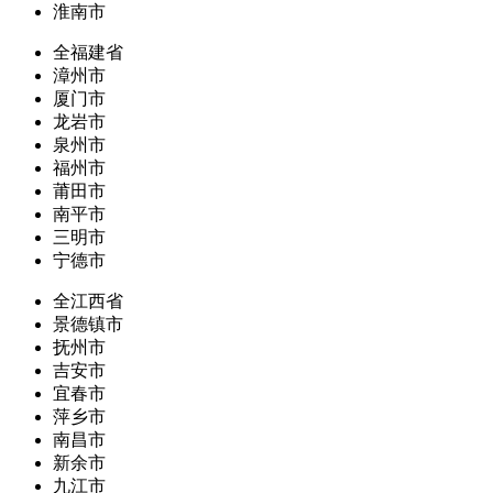
淮南市
全福建省
漳州市
厦门市
龙岩市
泉州市
福州市
莆田市
南平市
三明市
宁德市
全江西省
景德镇市
抚州市
吉安市
宜春市
萍乡市
南昌市
新余市
九江市