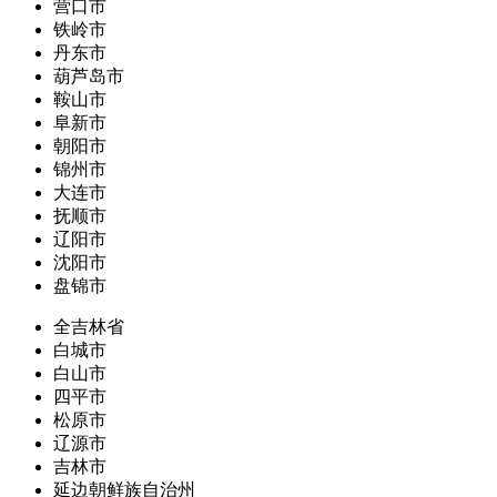
营口市
铁岭市
丹东市
葫芦岛市
鞍山市
阜新市
朝阳市
锦州市
大连市
抚顺市
辽阳市
沈阳市
盘锦市
全吉林省
白城市
白山市
四平市
松原市
辽源市
吉林市
延边朝鲜族自治州