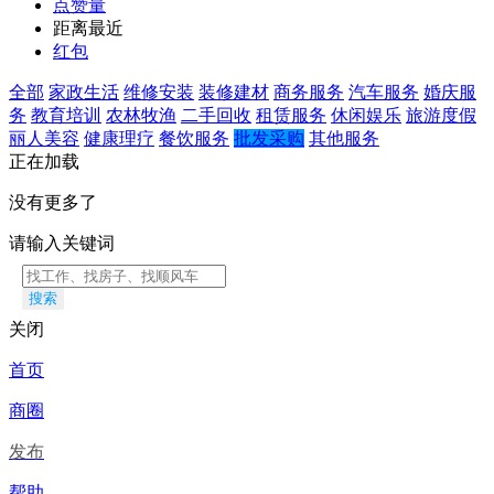
点赞量
距离最近
红包
全部
家政生活
维修安装
装修建材
商务服务
汽车服务
婚庆服
务
教育培训
农林牧渔
二手回收
租赁服务
休闲娱乐
旅游度假
丽人美容
健康理疗
餐饮服务
批发采购
其他服务
正在加载
没有更多了
请输入关键词
搜索
关闭
首页
商圈
发布
帮助