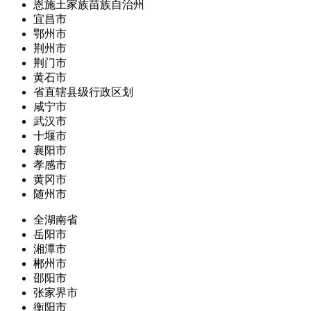
恩施土家族苗族自治州
宜昌市
鄂州市
荆州市
荆门市
黄石市
省直辖县级行政区划
咸宁市
武汉市
十堰市
襄阳市
孝感市
黄冈市
随州市
全湖南省
岳阳市
湘潭市
郴州市
邵阳市
张家界市
衡阳市