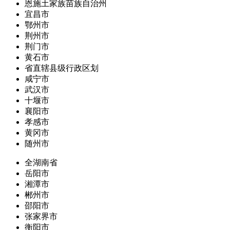
恩施土家族苗族自治州
宜昌市
鄂州市
荆州市
荆门市
黄石市
省直辖县级行政区划
咸宁市
武汉市
十堰市
襄阳市
孝感市
黄冈市
随州市
全湖南省
岳阳市
湘潭市
郴州市
邵阳市
张家界市
衡阳市