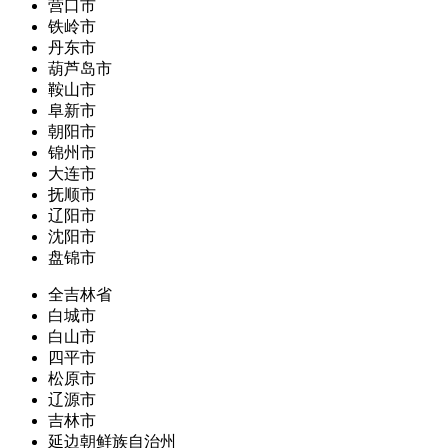
营口市
铁岭市
丹东市
葫芦岛市
鞍山市
阜新市
朝阳市
锦州市
大连市
抚顺市
辽阳市
沈阳市
盘锦市
全吉林省
白城市
白山市
四平市
松原市
辽源市
吉林市
延边朝鲜族自治州