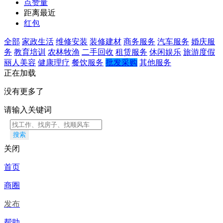
点赞量
距离最近
红包
全部
家政生活
维修安装
装修建材
商务服务
汽车服务
婚庆服
务
教育培训
农林牧渔
二手回收
租赁服务
休闲娱乐
旅游度假
丽人美容
健康理疗
餐饮服务
批发采购
其他服务
正在加载
没有更多了
请输入关键词
搜索
关闭
首页
商圈
发布
帮助