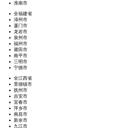
淮南市
全福建省
漳州市
厦门市
龙岩市
泉州市
福州市
莆田市
南平市
三明市
宁德市
全江西省
景德镇市
抚州市
吉安市
宜春市
萍乡市
南昌市
新余市
九江市