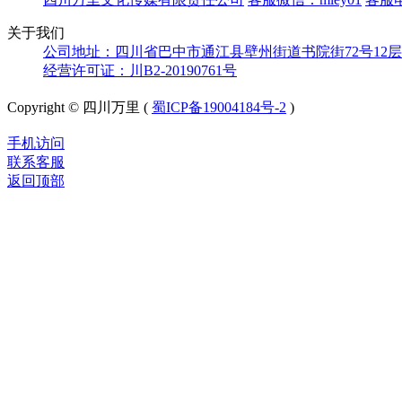
关于我们
公司地址：四川省巴中市通江县壁州街道书院街72号12层
经营许可证：川B2-20190761号
Copyright © 四川万里 (
蜀ICP备19004184号-2
)
手机访问
联系客服
返回顶部