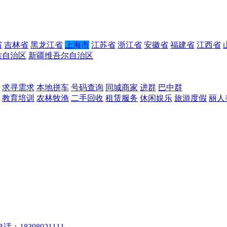
省
吉林省
黑龙江省
上海市
江苏省
浙江省
安徽省
福建省
江西省
族自治区
新疆维吾尔自治区
求寻需求
本地拼车
号码查询
同城商家
进群
巴中群
教育培训
农林牧渔
二手回收
租赁服务
休闲娱乐
旅游度假
丽人
话：18398921111