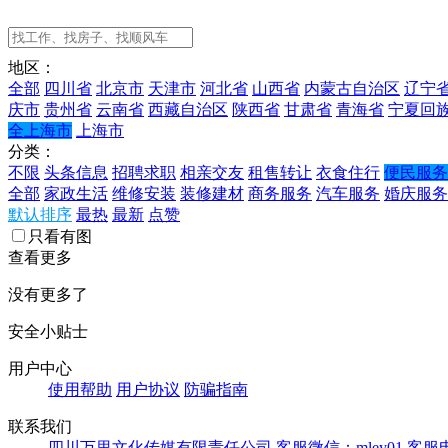
地区：
全部
四川省
北京市
天津市
河北省
山西省
内蒙古自治区
辽宁
庆市
贵州省
云南省
西藏自治区
陕西省
甘肃省
青海省
宁夏回
全上海市
上海市
分类：
不限
头条信息
招聘求职
相亲交友
租售转让
衣食住行
便民服务
全部
家政生活
维修安装
装修建材
商务服务
汽车服务
婚庆服务
默认排序
最热
最新
点赞
只看有图
查看更多
没有更多了
安全小贴士
用户中心
使用帮助
用户协议
防骗指南
联系我们
四川万里文化传媒有限责任公司
客服微信：mley01
客服电