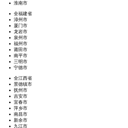
淮南市
全福建省
漳州市
厦门市
龙岩市
泉州市
福州市
莆田市
南平市
三明市
宁德市
全江西省
景德镇市
抚州市
吉安市
宜春市
萍乡市
南昌市
新余市
九江市