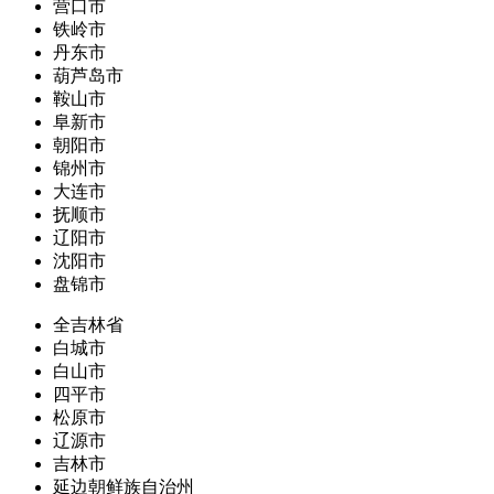
营口市
铁岭市
丹东市
葫芦岛市
鞍山市
阜新市
朝阳市
锦州市
大连市
抚顺市
辽阳市
沈阳市
盘锦市
全吉林省
白城市
白山市
四平市
松原市
辽源市
吉林市
延边朝鲜族自治州