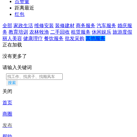
点赞量
距离最近
红包
全部
家政生活
维修安装
装修建材
商务服务
汽车服务
婚庆服
务
教育培训
农林牧渔
二手回收
租赁服务
休闲娱乐
旅游度假
丽人美容
健康理疗
餐饮服务
批发采购
其他服务
正在加载
没有更多了
请输入关键词
搜索
关闭
首页
商圈
发布
帮助