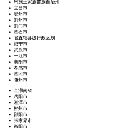
恩施土家族苗族自治州
宜昌市
鄂州市
荆州市
荆门市
黄石市
省直辖县级行政区划
咸宁市
武汉市
十堰市
襄阳市
孝感市
黄冈市
随州市
全湖南省
岳阳市
湘潭市
郴州市
邵阳市
张家界市
衡阳市