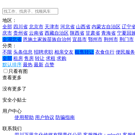
地区：
全部
四川省
北京市
天津市
河北省
山西省
内蒙古自治区
辽宁
庆市
贵州省
云南省
西藏自治区
陕西省
甘肃省
青海省
宁夏回
全湖北省
恩施土家族苗族自治州
宜昌市
鄂州市
荆州市
荆门市
分类：
不限
头条信息
招聘求职
相亲交友
租售转让
衣食住行
便民服务
全部
租房
售房
转让
求租
求购
默认排序
最热
最新
点赞
只看有图
查看更多
没有更多了
安全小贴士
用户中心
使用帮助
用户协议
防骗指南
联系我们
四川万里文化传媒有限责任公司
客服微信：mley01
客服电