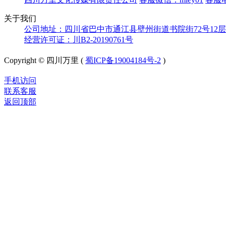
关于我们
公司地址：四川省巴中市通江县壁州街道书院街72号12层
经营许可证：川B2-20190761号
Copyright © 四川万里 (
蜀ICP备19004184号-2
)
手机访问
联系客服
返回顶部