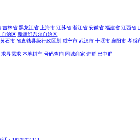
省
吉林省
黑龙江省
上海市
江苏省
浙江省
安徽省
福建省
江西省
族自治区
新疆维吾尔自治区
黄石市
省直辖县级行政区划
咸宁市
武汉市
十堰市
襄阳市
孝感
求寻需求
本地拼车
号码查询
同城商家
进群
巴中群
话：18398921111