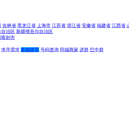
省
吉林省
黑龙江省
上海市
江苏省
浙江省
安徽省
福建省
江西省
族自治区
新疆维吾尔自治区
日喀则市
求寻需求
本地拼车
号码查询
同城商家
进群
巴中群