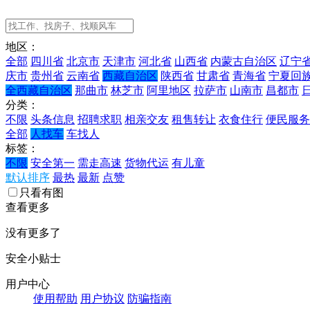
地区：
全部
四川省
北京市
天津市
河北省
山西省
内蒙古自治区
辽宁
庆市
贵州省
云南省
西藏自治区
陕西省
甘肃省
青海省
宁夏回
全西藏自治区
那曲市
林芝市
阿里地区
拉萨市
山南市
昌都市
分类：
不限
头条信息
招聘求职
相亲交友
租售转让
衣食住行
便民服务
全部
人找车
车找人
标签：
不限
安全第一
需走高速
货物代运
有儿童
默认排序
最热
最新
点赞
只看有图
查看更多
没有更多了
安全小贴士
用户中心
使用帮助
用户协议
防骗指南