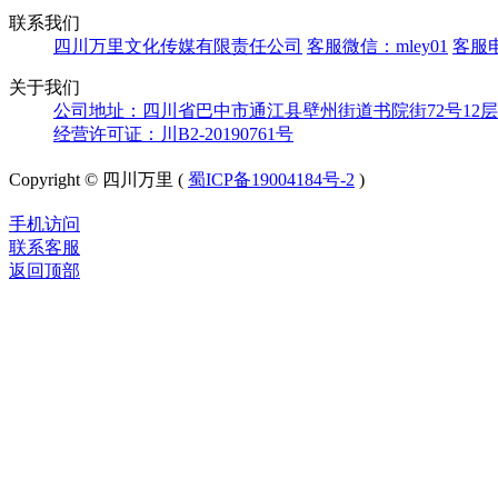
联系我们
四川万里文化传媒有限责任公司
客服微信：mley01
客服电
关于我们
公司地址：四川省巴中市通江县壁州街道书院街72号12层
经营许可证：川B2-20190761号
Copyright © 四川万里 (
蜀ICP备19004184号-2
)
手机访问
联系客服
返回顶部