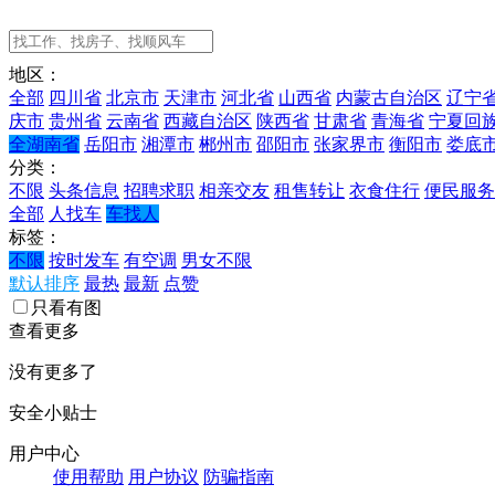
地区：
全部
四川省
北京市
天津市
河北省
山西省
内蒙古自治区
辽宁
庆市
贵州省
云南省
西藏自治区
陕西省
甘肃省
青海省
宁夏回
全湖南省
岳阳市
湘潭市
郴州市
邵阳市
张家界市
衡阳市
娄底
分类：
不限
头条信息
招聘求职
相亲交友
租售转让
衣食住行
便民服务
全部
人找车
车找人
标签：
不限
按时发车
有空调
男女不限
默认排序
最热
最新
点赞
只看有图
查看更多
没有更多了
安全小贴士
用户中心
使用帮助
用户协议
防骗指南