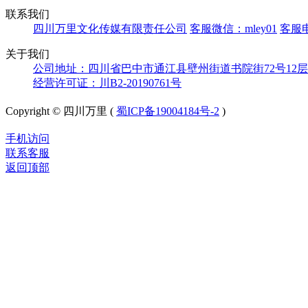
联系我们
四川万里文化传媒有限责任公司
客服微信：mley01
客服电
关于我们
公司地址：四川省巴中市通江县壁州街道书院街72号12层
经营许可证：川B2-20190761号
Copyright © 四川万里 (
蜀ICP备19004184号-2
)
手机访问
联系客服
返回顶部