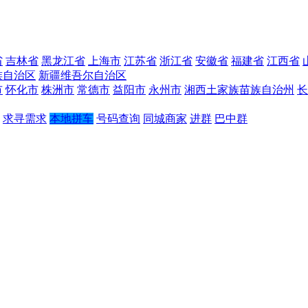
省
吉林省
黑龙江省
上海市
江苏省
浙江省
安徽省
福建省
江西省
族自治区
新疆维吾尔自治区
市
怀化市
株洲市
常德市
益阳市
永州市
湘西土家族苗族自治州
长
求寻需求
本地拼车
号码查询
同城商家
进群
巴中群