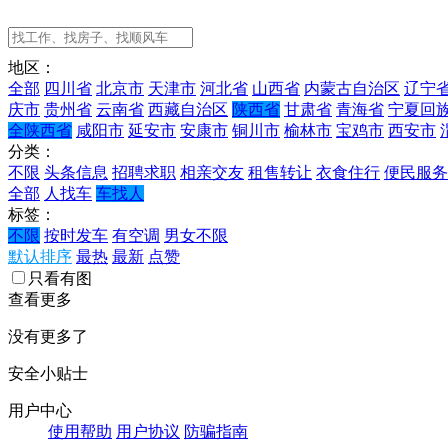
地区：
全部
四川省
北京市
天津市
河北省
山西省
内蒙古自治区
辽宁
庆市
贵州省
云南省
西藏自治区
陕西省
甘肃省
青海省
宁夏回
全陕西省
咸阳市
延安市
安康市
铜川市
榆林市
宝鸡市
西安市
分类：
不限
头条信息
招聘求职
相亲交友
租售转让
衣食住行
便民服务
全部
人找车
车找人
标签：
不限
按时发车
有空调
男女不限
默认排序
最热
最新
点赞
只看有图
查看更多
没有更多了
安全小贴士
用户中心
使用帮助
用户协议
防骗指南