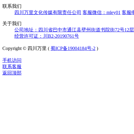
联系我们
四川万里文化传媒有限责任公司
客服微信：mley01
客服电
关于我们
公司地址：四川省巴中市通江县壁州街道书院街72号12层
经营许可证：川B2-20190761号
Copyright © 四川万里 (
蜀ICP备19004184号-2
)
手机访问
联系客服
返回顶部