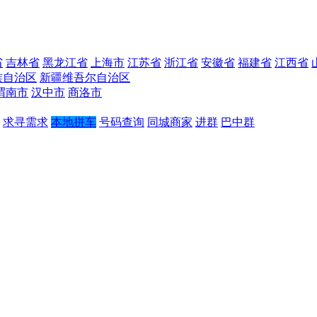
省
吉林省
黑龙江省
上海市
江苏省
浙江省
安徽省
福建省
江西省
族自治区
新疆维吾尔自治区
渭南市
汉中市
商洛市
求寻需求
本地拼车
号码查询
同城商家
进群
巴中群