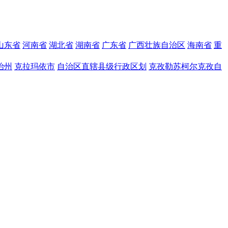
山东省
河南省
湖北省
湖南省
广东省
广西壮族自治区
海南省
重
治州
克拉玛依市
自治区直辖县级行政区划
克孜勒苏柯尔克孜自