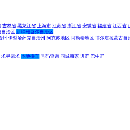
省
吉林省
黑龙江省
上海市
江苏省
浙江省
安徽省
福建省
江西省
族自治区
新疆维吾尔自治区
治州
伊犁哈萨克自治州
阿克苏地区
阿勒泰地区
博尔塔拉蒙古自
求寻需求
本地拼车
号码查询
同城商家
进群
巴中群