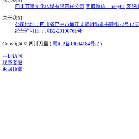
四川万里文化传媒有限责任公司
客服微信：mley01
客服电
关于我们
公司地址：四川省巴中市通江县壁州街道书院街72号12层
经营许可证：川B2-20190761号
Copyright © 四川万里 (
蜀ICP备19004184号-2
)
手机访问
联系客服
返回顶部