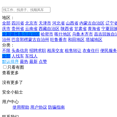
地区：
全部
四川省
北京市
天津市
河北省
山西省
内蒙古自治区
辽宁
庆市
贵州省
云南省
西藏自治区
陕西省
甘肃省
青海省
宁夏回
全新疆维吾尔自治区
哈密市
喀什地区
乌鲁木齐市
昌吉回族自
治州
巴音郭楞蒙古自治州
吐鲁番市
和田地区
塔城地区
分类：
不限
头条信息
招聘求职
相亲交友
租售转让
衣食住行
便民服务
全部
人找车
车找人
默认排序
最热
最新
点赞
只看有图
查看更多
没有更多了
安全小贴士
用户中心
使用帮助
用户协议
防骗指南
联系我们