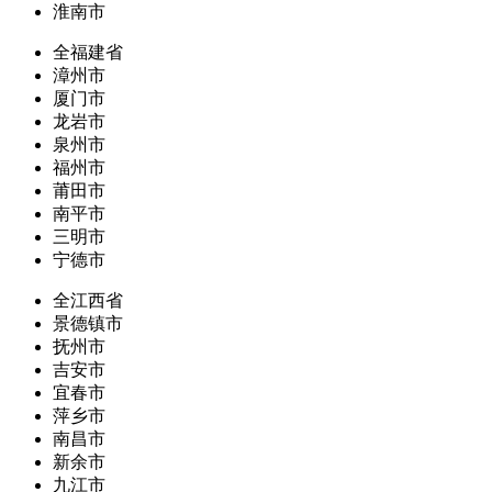
淮南市
全福建省
漳州市
厦门市
龙岩市
泉州市
福州市
莆田市
南平市
三明市
宁德市
全江西省
景德镇市
抚州市
吉安市
宜春市
萍乡市
南昌市
新余市
九江市