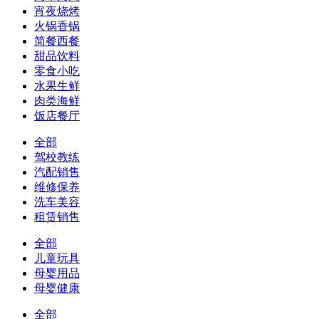
宵夜烧烤
火锅香锅
简餐西餐
甜品饮料
零食小吃
水果生鲜
肉类海鲜
饭店餐厅
全部
驾校教练
汽配销售
维修保养
洗车美容
租赁销售
全部
儿童玩具
母婴用品
母婴健康
全部