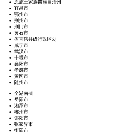
恩施土家族苗族自治州
宜昌市
鄂州市
荆州市
荆门市
黄石市
省直辖县级行政区划
咸宁市
武汉市
十堰市
襄阳市
孝感市
黄冈市
随州市
全湖南省
岳阳市
湘潭市
郴州市
邵阳市
张家界市
衡阳市