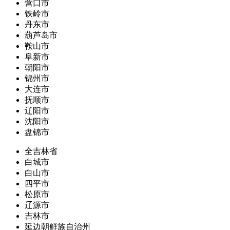
营口市
铁岭市
丹东市
葫芦岛市
鞍山市
阜新市
朝阳市
锦州市
大连市
抚顺市
辽阳市
沈阳市
盘锦市
全吉林省
白城市
白山市
四平市
松原市
辽源市
吉林市
延边朝鲜族自治州