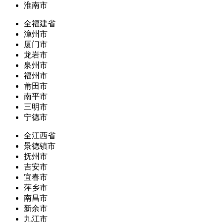
淮南市
全福建省
漳州市
厦门市
龙岩市
泉州市
福州市
莆田市
南平市
三明市
宁德市
全江西省
景德镇市
抚州市
吉安市
宜春市
萍乡市
南昌市
新余市
九江市