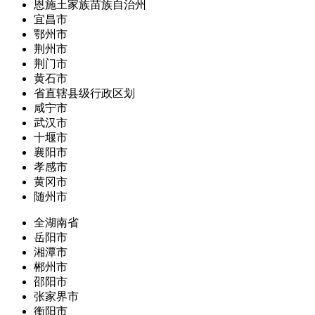
恩施土家族苗族自治州
宜昌市
鄂州市
荆州市
荆门市
黄石市
省直辖县级行政区划
咸宁市
武汉市
十堰市
襄阳市
孝感市
黄冈市
随州市
全湖南省
岳阳市
湘潭市
郴州市
邵阳市
张家界市
衡阳市