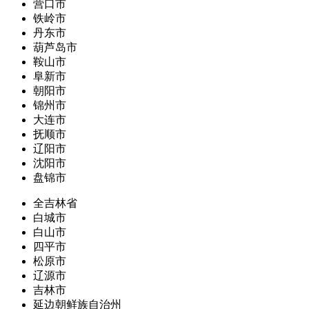
营口市
铁岭市
丹东市
葫芦岛市
鞍山市
阜新市
朝阳市
锦州市
大连市
抚顺市
辽阳市
沈阳市
盘锦市
全吉林省
白城市
白山市
四平市
松原市
辽源市
吉林市
延边朝鲜族自治州