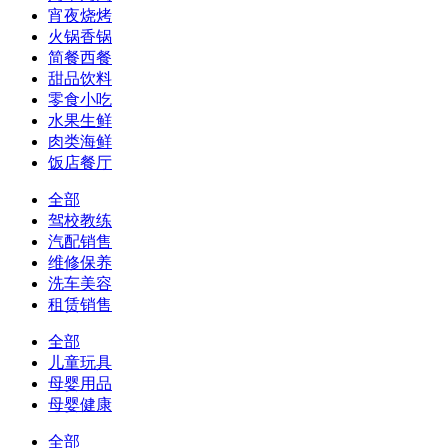
宵夜烧烤
火锅香锅
简餐西餐
甜品饮料
零食小吃
水果生鲜
肉类海鲜
饭店餐厅
全部
驾校教练
汽配销售
维修保养
洗车美容
租赁销售
全部
儿童玩具
母婴用品
母婴健康
全部