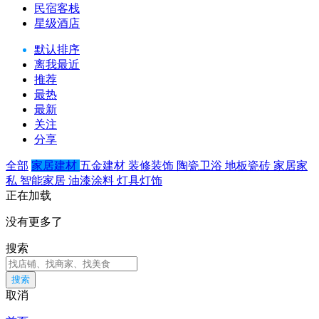
民宿客栈
星级酒店
默认排序
离我最近
推荐
最热
最新
关注
分享
全部
家居建材
五金建材
装修装饰
陶瓷卫浴
地板瓷砖
家居家
私
智能家居
油漆涂料
灯具灯饰
正在加载
没有更多了
搜索
搜索
取消