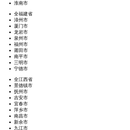
淮南市
全福建省
漳州市
厦门市
龙岩市
泉州市
福州市
莆田市
南平市
三明市
宁德市
全江西省
景德镇市
抚州市
吉安市
宜春市
萍乡市
南昌市
新余市
九江市