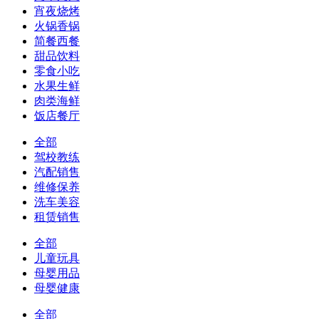
宵夜烧烤
火锅香锅
简餐西餐
甜品饮料
零食小吃
水果生鲜
肉类海鲜
饭店餐厅
全部
驾校教练
汽配销售
维修保养
洗车美容
租赁销售
全部
儿童玩具
母婴用品
母婴健康
全部