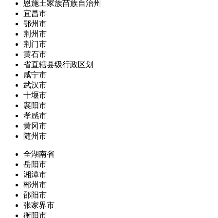
恩施土家族苗族自治州
宜昌市
鄂州市
荆州市
荆门市
黄石市
省直辖县级行政区划
咸宁市
武汉市
十堰市
襄阳市
孝感市
黄冈市
随州市
全湖南省
岳阳市
湘潭市
郴州市
邵阳市
张家界市
衡阳市