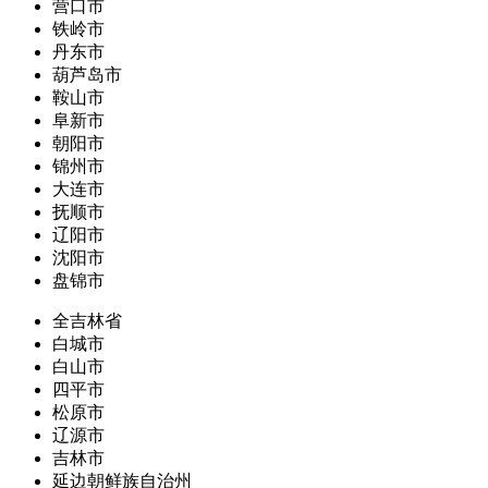
营口市
铁岭市
丹东市
葫芦岛市
鞍山市
阜新市
朝阳市
锦州市
大连市
抚顺市
辽阳市
沈阳市
盘锦市
全吉林省
白城市
白山市
四平市
松原市
辽源市
吉林市
延边朝鲜族自治州