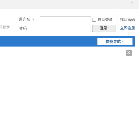
切
换
用户名
自动登录
找回密码
到
窄
码登录
密码
立即注册
登录
版
快捷导航
关
闭