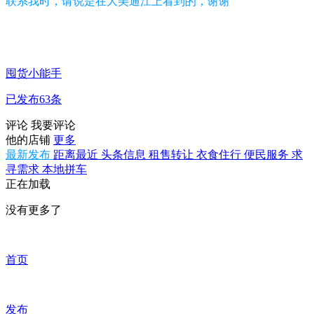
联系我时，请说是在大美通江上看到的，谢谢
囤货小能手
已发布63条
评论
我要评论
他的店铺
更多
最新发布
距离最近
头条信息
租售转让
衣食住行
便民服务
求
寻需求
本地拼车
正在加载
没有更多了
首页
发布