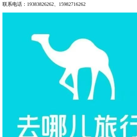
联系电话：19383826262、15982716262