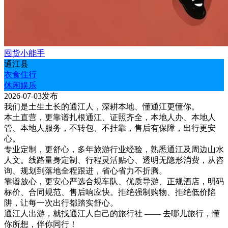
囤货小能手
通江县
衣食住行
休闲娱乐
2026-07-03发布
我们是土生土长的通江人，深耕本地、懂通江更懂你。
本土直营，更靠谱扎根通江、证照齐全，本地人办、本地人
管、本地人服务，不转包、不挂靠，售后有保障，出行更安
心。
专业定制，更舒心，多年旅游行业经验，熟悉通江及周边山水
人文。线路量身定制、行程灵活贴心、透明无隐形消费，从咨
询、规划到落地全程跟进，省心省力不折腾。
靠谱放心，更安心严选合规车队、优质导游、正规酒店，明码
标价、合同规范、售后响应快。拒绝强制购物、拒绝低价陷
阱，让每一次出行都踏实舒心。
通江人出游，就找通江人自己的旅行社 —— 去哪儿旅行，懂
你所想，伴你同行！