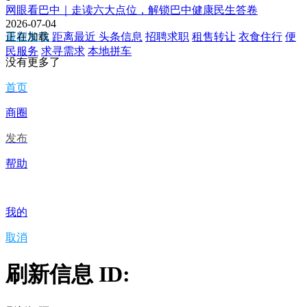
网眼看巴中｜走读六大点位，解锁巴中健康民生答卷
2026-07-04
最新发布
正在加载
距离最近
头条信息
招聘求职
租售转让
衣食住行
便
民服务
求寻需求
本地拼车
没有更多了
首页
商圈
发布
帮助
我的
取消
刷新信息 ID: