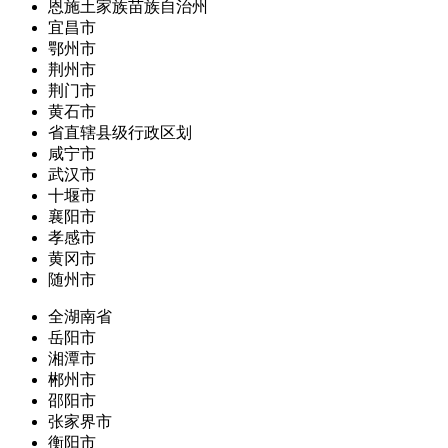
恩施土家族苗族自治州
宜昌市
鄂州市
荆州市
荆门市
黄石市
省直辖县级行政区划
咸宁市
武汉市
十堰市
襄阳市
孝感市
黄冈市
随州市
全湖南省
岳阳市
湘潭市
郴州市
邵阳市
张家界市
衡阳市