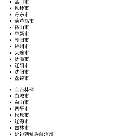
营口市
铁岭市
丹东市
葫芦岛市
鞍山市
阜新市
朝阳市
锦州市
大连市
抚顺市
辽阳市
沈阳市
盘锦市
全吉林省
白城市
白山市
四平市
松原市
辽源市
吉林市
延边朝鲜族自治州