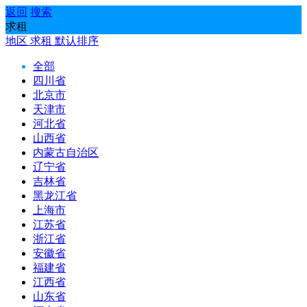
返回
搜索
求租
地区
求租
默认排序
全部
四川省
北京市
天津市
河北省
山西省
内蒙古自治区
辽宁省
吉林省
黑龙江省
上海市
江苏省
浙江省
安徽省
福建省
江西省
山东省