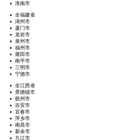
淮南市
全福建省
漳州市
厦门市
龙岩市
泉州市
福州市
莆田市
南平市
三明市
宁德市
全江西省
景德镇市
抚州市
吉安市
宜春市
萍乡市
南昌市
新余市
九江市