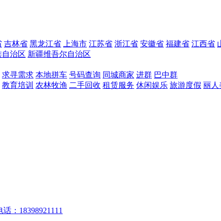
省
吉林省
黑龙江省
上海市
江苏省
浙江省
安徽省
福建省
江西省
族自治区
新疆维吾尔自治区
求寻需求
本地拼车
号码查询
同城商家
进群
巴中群
教育培训
农林牧渔
二手回收
租赁服务
休闲娱乐
旅游度假
丽人
话：18398921111