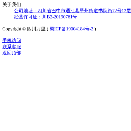
关于我们
公司地址：四川省巴中市通江县壁州街道书院街72号12层
经营许可证：川B2-20190761号
Copyright © 四川万里 (
蜀ICP备19004184号-2
)
手机访问
联系客服
返回顶部