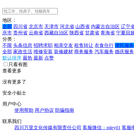
地区：
全部
四川省
北京市
天津市
河北省
山西省
内蒙古自治区
辽宁
庆市
贵州省
云南省
西藏自治区
陕西省
甘肃省
青海省
宁夏回
分类：
不限
头条信息
招聘求职
相亲交友
租售转让
衣食住行
便民服务
全部
家政生活
维修安装
装修建材
商务服务
汽车服务
婚庆服务
默认排序
最热
最新
点赞
只看有图
查看更多
没有更多了
安全小贴士
用户中心
使用帮助
用户协议
防骗指南
联系我们
四川万里文化传媒有限责任公司
客服微信：mley01
客服电