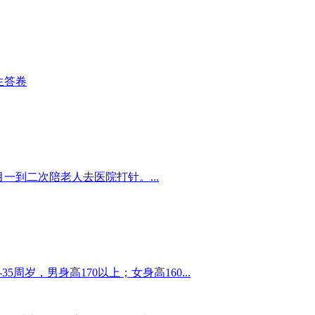
生答卷
到二次陪老人去医院打针。...
5周岁，男身高170以上；女身高160...