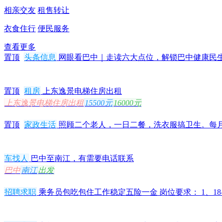
相亲交友
租售转让
衣食住行
便民服务
查看更多
置顶
头条信息
网眼看巴中｜走读六大点位，解锁巴中健康民
置顶
租房
上东逸景电梯住房出租
上东逸景电梯住房出租
15500元
16000元
置顶
家政生活
照顾二个老人，一日二餐，洗衣服搞卫生。每月一
车找人
巴中至南江，有需要电话联系
巴中
南江
出发
招聘求职
乘务员包吃包住工作稳定五险一金 岗位要求： 1、18-3